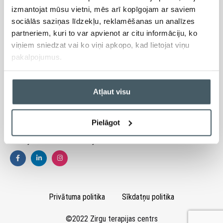
izmantojat mūsu vietni, mēs arī kopīgojam ar saviem
sociālās saziņas līdzekļu, reklamēšanas un analīzes
partneriem, kuri to var apvienot ar citu informāciju, ko
Telefons
viņiem sniedzat vai ko viņi apkopo, kad lietojat viņu
+371 26517416
pakalpojumus.
E-pasts
Atļaut visu
info@zirguterapijascentrs.lv
Pielāgot
Sekojiet mums sociālajos tīklos:
Privātuma politika
Sīkdatņu politika
©2022 Zirgu terapijas centrs