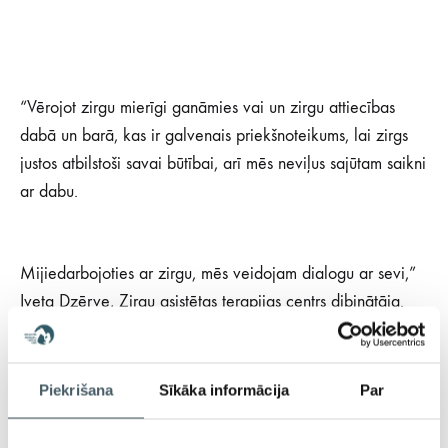
“Vērojot zirgu mierīgi ganāmies vai un zirgu attiecības
dabā un barā, kas ir galvenais priekšnoteikums, lai zirgs
justos atbilstoši savai būtībai, arī mēs neviļus sajūtam saikni
ar dabu.
Mijiedarbojoties ar zirgu, mēs veidojam dialogu ar sevi,”
Iveta Dzērve, Zirgu asistētas terapijas centrs dibinātāja.
Piekrišana
Sīkāka informācija
Par
Pieteikties