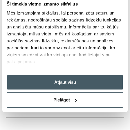
Šī tīmekļa vietne izmanto sīkfailus
Mēs izmantojam sīkfailus, lai personalizētu saturu un
Aizpildi anketu, ja vēlies pieteikties uz kāda no
reklāmas, nodrošinātu sociālo saziņas līdzekļu funkcijas
pakalpojumiem!
un analizētu mūsu datplūsmu. Informāciju par to, kā jūs
izmantojat mūsu vietni, mēs arī kopīgojam ar saviem
Vārds
sociālās saziņas līdzekļu, reklamēšanas un analīzes
partneriem, kuri to var apvienot ar citu informāciju, ko
viņiem sniedzat vai ko viņi apkopo, kad lietojat viņu
pakalpojumus.
E-pasts
Atļaut visu
Pielāgot
Telefona nr.