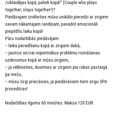
/izklaidējas kopā, paliek kopā!” (Couple who plays
together, stays together!)?
Piedāvajam izvēlieties mūsu unikālo pieredzi ar zirgiem
savam nākamajam randiņam, pavadot emocionāli
piepildītu laiku kopā!
Pāru nodarbībās piedāvājam:
– laika pavadīšanu kopā ar zirgiem dabā,
– jautrus un/vai nopietnākus problēmu risināšanas
uzdevumus kopā ar mūsu zirgiem,
– ja vēlēsieties, dosimies ar zirgiem pie rokas pastaigā
pa mežu,
– mūsu zirgi priecāsies, ja piedāvāsiem tiem zirgu SPA
procedūras!
Nodarbības ilgums 60 minūtes. Maksa 120 EUR.