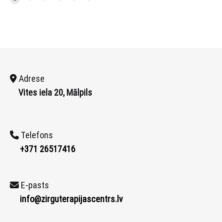
Adrese
Vites iela 20, Mālpils
Telefons
+371 26517416
E-pasts
info@zirguterapijascentrs.lv