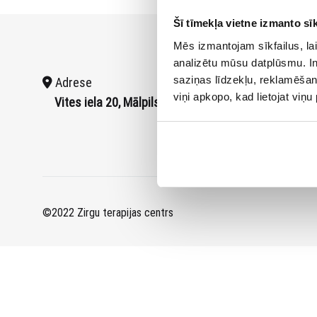
Šī tīmekļa vietne izmanto sīk
Mēs izmantojam sīkfailus, lai
analizētu mūsu datplūsmu. In
saziņas līdzekļu, reklamēšana
Adrese
Telef
viņi apkopo, kad lietojat viņ
Vites iela 20, Mālpils
+371 
©2022 Zirgu terapijas centrs