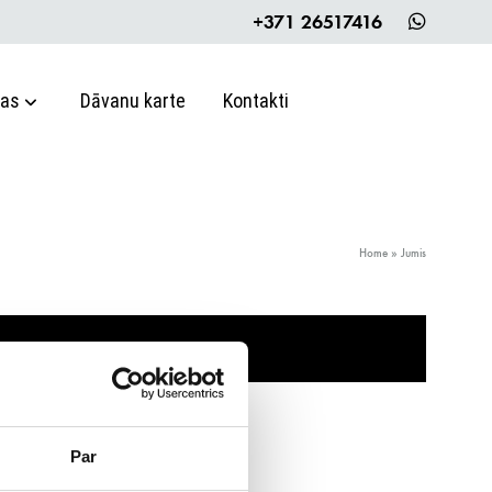
+371 26517416
jas
Dāvanu karte
Kontakti
Home
»
Jumis
Par