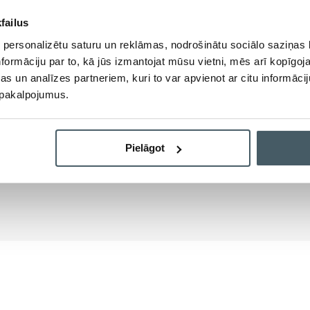
failus
 personalizētu saturu un reklāmas, nodrošinātu sociālo saziņas l
formāciju par to, kā jūs izmantojat mūsu vietni, mēs arī kopīgo
s un analīzes partneriem, kuri to var apvienot ar citu informācij
ons
E-pasts
u pakalpojumus.
26517416
info@zirguterapijascentrs.lv
Pielāgot